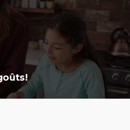
goûts!