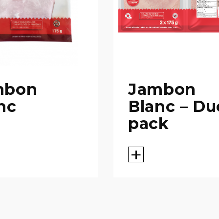
mbon
Jambon
nc
Blanc – Du
pack
+